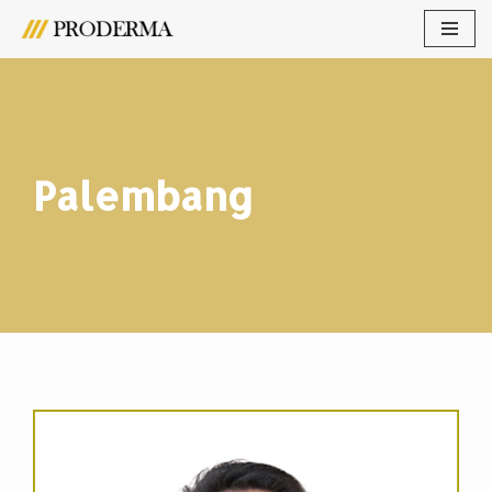
Lompat
ke
konten
Palembang