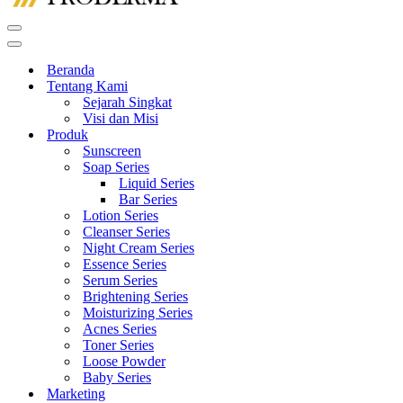
Menu
Navigasi
Menu
Navigasi
Beranda
Tentang Kami
Sejarah Singkat
Visi dan Misi
Produk
Sunscreen
Soap Series
Liquid Series
Bar Series
Lotion Series
Cleanser Series
Night Cream Series
Essence Series
Serum Series
Brightening Series
Moisturizing Series
Acnes Series
Toner Series
Loose Powder
Baby Series
Marketing