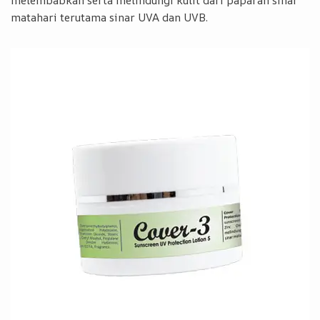
melembabkan serta melindungi kulit dari paparan sinar
matahari terutama sinar UVA dan UVB.