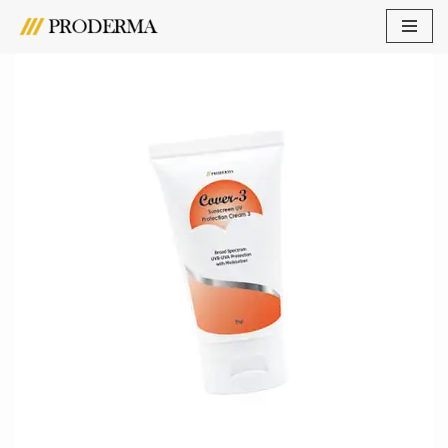
Lompat
ke
konten