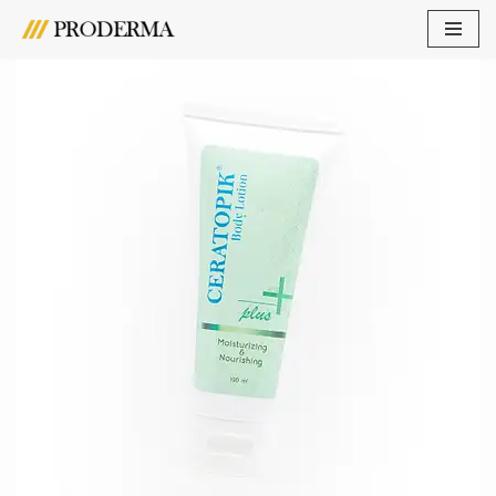
Lompat
ke
konten