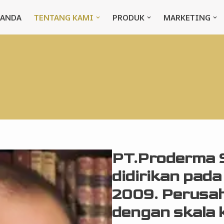
RANDA
TENTANG KAMI
PRODUK
MARKETING
PT.Proderma 
didirikan pada
2009. Perusaha
dengan skala k