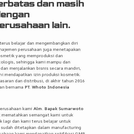
erbatas dan masih
dengan
rusahaan lain.
 terus belajar dan mengembangkan diri
anajemen perusahaan juga menetapakan
kosmetik yang memproduksi dan
ologis, sehingga kami mampu dan
dan menjalankan bisnis secara mandiri,
i mendapatkan izin produksi kosmetik.
ran dan distribusi, di akhir tahun 2016
aan bernama
PT. Whoto Indonesia
perusahaan kami
Alm. Bapak Sumarwoto
dak mematahkan semangat kami untuk
k lagi dan kami terus belajar untuk
 sudah ditetapkan dalam manufacturing
usahaan kami mendapatkan setifikasi GMP