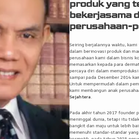
produk yang t
bekerjasama 
perusahaan-pe
Seiring berjalannya waktu, kami
dalam berinovasi produk dan m
perusahaan kami dalam bisnis 
memasarkan kepada para dermat
percaya diri dalam memproduksi 
sampai pada Desember 2014 kam
Untuk mempermudah dalam pemasa
kami membangun anak perusah
Sejahtera.
Pada akhir tahun 2017 founder 
meninggal dunia, tetapi itu ti
bangkit dan maju untuk lebih bai
memenuhi standar-standar yang
kosmetik, pada tahun 2018 per