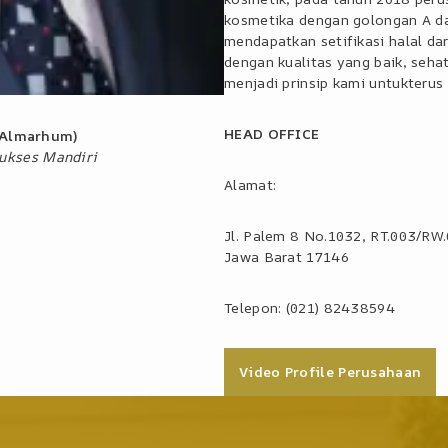
kosmetika dengan golongan A d
mendapatkan setifikasi halal da
dengan kualitas yang baik, seh
menjadi prinsip kami untukterus
HEAD OFFICE
(Almarhum)
ukses Mandiri
Alamat:
Jl. Palem 8 No.1032, RT.003/RW.
Jawa Barat 17146
Telepon: (021) 82438594
Video Profile Perusahaan