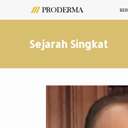
BE
Lompat
ke
konten
Sejarah Singkat