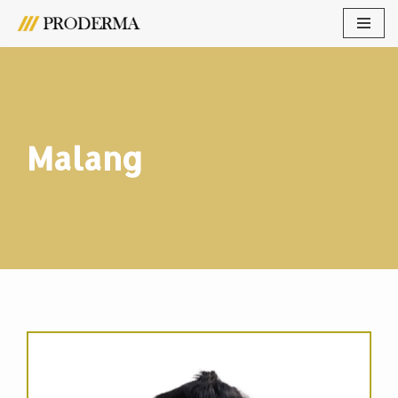
Lompat
ke
konten
Malang