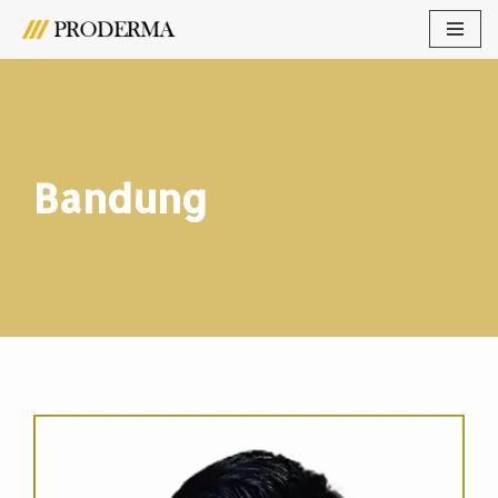
Lompat
ke
konten
Bandung