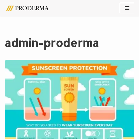
Lompat
ke
konten
admin-proderma